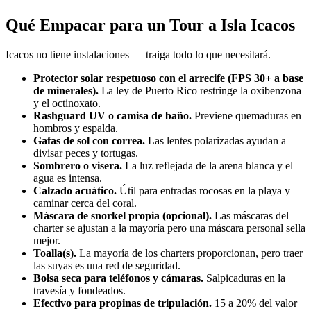
Qué Empacar para un Tour a Isla Icacos
Icacos no tiene instalaciones — traiga todo lo que necesitará.
Protector solar respetuoso con el arrecife (FPS 30+ a base
de minerales).
La ley de Puerto Rico restringe la oxibenzona
y el octinoxato.
Rashguard UV o camisa de baño.
Previene quemaduras en
hombros y espalda.
Gafas de sol con correa.
Las lentes polarizadas ayudan a
divisar peces y tortugas.
Sombrero o visera.
La luz reflejada de la arena blanca y el
agua es intensa.
Calzado acuático.
Útil para entradas rocosas en la playa y
caminar cerca del coral.
Máscara de snorkel propia (opcional).
Las máscaras del
charter se ajustan a la mayoría pero una máscara personal sella
mejor.
Toalla(s).
La mayoría de los charters proporcionan, pero traer
las suyas es una red de seguridad.
Bolsa seca para teléfonos y cámaras.
Salpicaduras en la
travesía y fondeados.
Efectivo para propinas de tripulación.
15 a 20% del valor