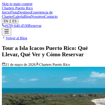
Skip to main content
Charters Puerto Rico
Inicio
Flota
Destinos
Experiencia de
Charter
Galería
Blog
Nosotros
Contacto
|
EN
ES
(678) 640-4530
Reservar
Volver al Blog
Tour a Isla Icacos Puerto Rico: Qué
Llevar, Qué Ver y Cómo Reservar
21 de mayo de 2026
Charters Puerto Rico