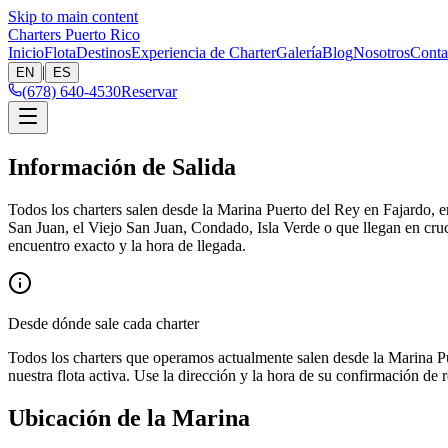
Skip to main content
Charters Puerto Rico
Inicio
Flota
Destinos
Experiencia de Charter
Galería
Blog
Nosotros
Conta
|
EN
ES
(678) 640-4530
Reservar
Información de Salida
Todos los charters salen desde la Marina Puerto del Rey en Fajardo, 
San Juan, el Viejo San Juan, Condado, Isla Verde o que llegan en cru
encuentro exacto y la hora de llegada.
Desde dónde sale cada charter
Todos los charters que operamos actualmente salen desde la Marina P
nuestra flota activa. Use la dirección y la hora de su confirmación de 
Ubicación de la Marina