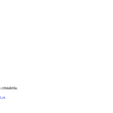
cristalería.
po →