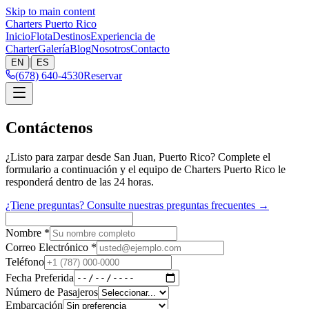
Skip to main content
Charters Puerto Rico
Inicio
Flota
Destinos
Experiencia de
Charter
Galería
Blog
Nosotros
Contacto
|
EN
ES
(678) 640-4530
Reservar
Contáctenos
¿Listo para zarpar desde San Juan, Puerto Rico? Complete el
formulario a continuación y el equipo de Charters Puerto Rico le
responderá dentro de las 24 horas.
¿Tiene preguntas? Consulte nuestras preguntas frecuentes →
Nombre
*
Correo Electrónico
*
Teléfono
Fecha Preferida
Número de Pasajeros
Embarcación