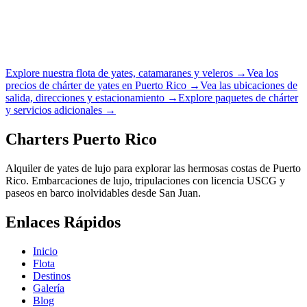
Explore nuestra flota de yates, catamaranes y veleros →
Vea los
precios de chárter de yates en Puerto Rico →
Vea las ubicaciones de
salida, direcciones y estacionamiento →
Explore paquetes de chárter
y servicios adicionales →
Charters Puerto Rico
Alquiler de yates de lujo para explorar las hermosas costas de Puerto
Rico. Embarcaciones de lujo, tripulaciones con licencia USCG y
paseos en barco inolvidables desde San Juan.
Enlaces Rápidos
Inicio
Flota
Destinos
Galería
Blog