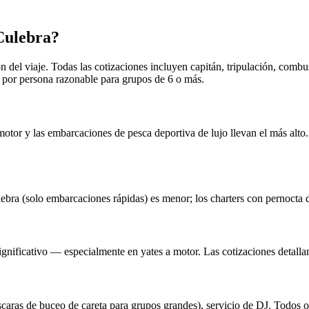
Culebra?
del viaje. Todas las cotizaciones incluyen capitán, tripulación, combust
 por persona razonable para grupos de 6 o más.
 motor y las embarcaciones de pesca deportiva de lujo llevan el más al
ebra (solo embarcaciones rápidas) es menor; los charters con pernocta
ignificativo — especialmente en yates a motor. Las cotizaciones detalla
áscaras de buceo de careta para grupos grandes), servicio de DJ. Todos 