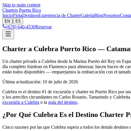
Skip to main content
Charters Puerto Rico
Inicio
Flota
Destinos
Experiencia de Charter
Galería
Blog
Nosotros
Conta
|
EN
ES
(678) 640-4530
Reservar
Charter a Culebra Puerto Rico — Catamar
Un charter privado a Culebra desde la Marina Puerto del Rey en Faja
día completo fondean en Flamenco para almorzar, hacen buceo de caret
están todos disponibles — emparejamos la embarcación con el tamaño d
Última actualización
:
10 de julio de 2026
Culebra es el destino #1 de excursión y charter en Puerto Rico por u
y los arrecifes circundantes en Carlos Rosario, Tamarindo y Culebrita
excursión a Culebra
o la
guía del destino
.
¿Por Qué Culebra Es el Destino Charter P
Cinco razones por las que Culebra supera a todos los demás destinos de