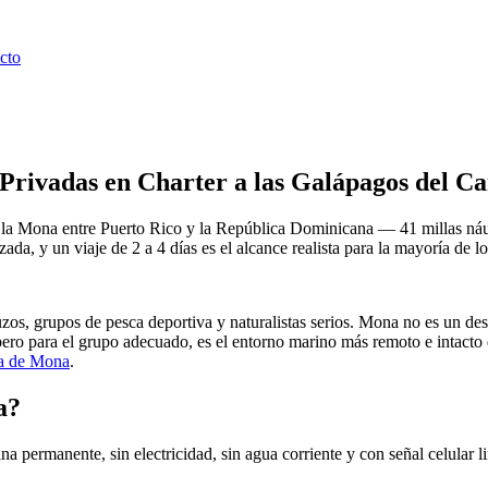
cto
Privadas en Charter a las Galápagos del Ca
e la Mona entre Puerto Rico y la República Dominicana — 41 millas náut
a, y un viaje de 2 a 4 días es el alcance realista para la mayoría de l
os, grupos de pesca deportiva y naturalistas serios. Mona no es un dest
pero para el grupo adecuado, es el entorno marino más remoto e intact
la de Mona
.
a?
 permanente, sin electricidad, sin agua corriente y con señal celular 