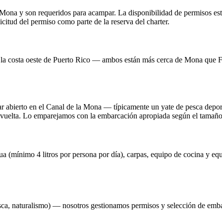
ona y son requeridos para acampar. La disponibilidad de permisos est
citud del permiso como parte de la reserva del charter.
la costa oeste de Puerto Rico — ambos están más cerca de Mona que Fa
r abierto en el Canal de la Mona — típicamente un yate de pesca deport
y vuelta. Lo emparejamos con la embarcación apropiada según el tamaño d
 (mínimo 4 litros por persona por día), carpas, equipo de cocina y eq
esca, naturalismo) — nosotros gestionamos permisos y selección de emb