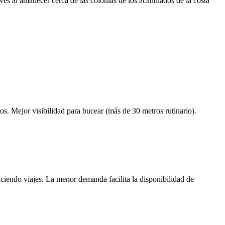
s al amanecer cerca de las colonias de los acantilados de la costa
s. Mejor visibilidad para bucear (más de 30 metros rutinario).
ciendo viajes. La menor demanda facilita la disponibilidad de