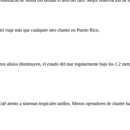
ndémicas de Mona frecuentan el área del faro. Mejor observación de ave
l viaje más que cualquier otro charter en Puerto Rico.
s alisios disminuyen, el estado del mar regularmente bajo los 1.2 metro
té atento a sistemas tropicales tardíos. Menos operadores de charter ha