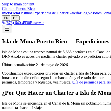
Skip to main content
Charters Puerto Rico
Inicio
Flota
Destinos
Experiencia de Charter
Galería
Blog
Nosotros
Conta
|
EN
ES
(678) 640-4530
Reservar
Isla de Mona Puerto Rico — Expediciones 
Isla de Mona es una reserva natural de 5,665 hectáreas en el Canal d
DRNA solo es accesible mediante charter privado o expedición autorizad
Última actualización
:
21 de mayo de 2026
Coordinamos expediciones privadas en charter a Isla de Mona para buz
horas en cada dirección según la embarcación y el estado del mar — 
permisos, temporada y logística, vea nuestra
guía de permisos para Is
¿Por Qué Hacer un Charter a Isla de Mon
Isla de Mona se encuentra en el Canal de la Mona sin población humana
naturalistas hacen el viaje.