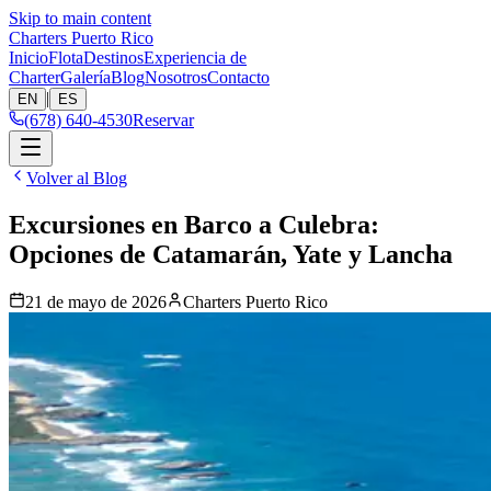
Skip to main content
Charters Puerto Rico
Inicio
Flota
Destinos
Experiencia de
Charter
Galería
Blog
Nosotros
Contacto
|
EN
ES
(678) 640-4530
Reservar
Volver al Blog
Excursiones en Barco a Culebra:
Opciones de Catamarán, Yate y Lancha
21 de mayo de 2026
Charters Puerto Rico