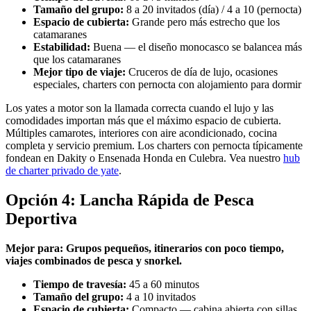
Tamaño del grupo:
8 a 20 invitados (día) / 4 a 10 (pernocta)
Espacio de cubierta:
Grande pero más estrecho que los
catamaranes
Estabilidad:
Buena — el diseño monocasco se balancea más
que los catamaranes
Mejor tipo de viaje:
Cruceros de día de lujo, ocasiones
especiales, charters con pernocta con alojamiento para dormir
Los yates a motor son la llamada correcta cuando el lujo y las
comodidades importan más que el máximo espacio de cubierta.
Múltiples camarotes, interiores con aire acondicionado, cocina
completa y servicio premium. Los charters con pernocta típicamente
fondean en Dakity o Ensenada Honda en Culebra. Vea nuestro
hub
de charter privado de yate
.
Opción 4: Lancha Rápida de Pesca
Deportiva
Mejor para: Grupos pequeños, itinerarios con poco tiempo,
viajes combinados de pesca y snorkel.
Tiempo de travesía:
45 a 60 minutos
Tamaño del grupo:
4 a 10 invitados
Espacio de cubierta:
Compacto — cabina abierta con sillas