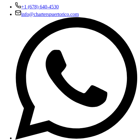
+1 (678) 640-4530
info@charterspuertorico.com