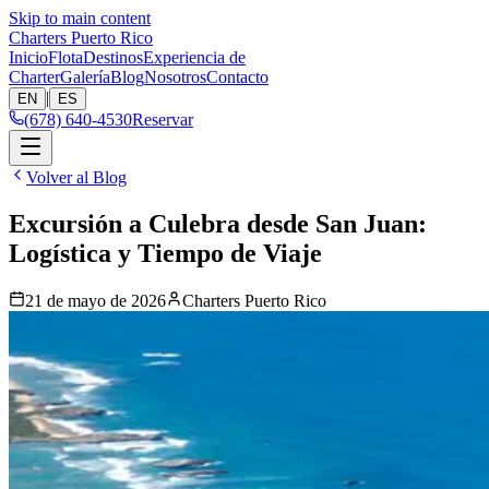
Skip to main content
Charters Puerto Rico
Inicio
Flota
Destinos
Experiencia de
Charter
Galería
Blog
Nosotros
Contacto
|
EN
ES
(678) 640-4530
Reservar
Volver al Blog
Excursión a Culebra desde San Juan:
Logística y Tiempo de Viaje
21 de mayo de 2026
Charters Puerto Rico