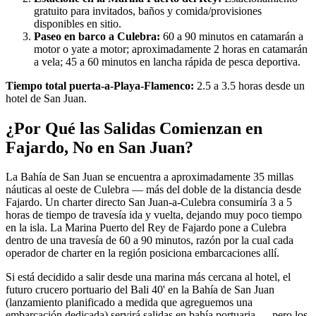
gratuito para invitados, baños y comida/provisiones
disponibles en sitio.
Paseo en barco a Culebra:
60 a 90 minutos en catamarán a
motor o yate a motor; aproximadamente 2 horas en catamarán
a vela; 45 a 60 minutos en lancha rápida de pesca deportiva.
Tiempo total puerta-a-Playa-Flamenco:
2.5 a 3.5 horas desde un
hotel de San Juan.
¿Por Qué las Salidas Comienzan en
Fajardo, No en San Juan?
La Bahía de San Juan se encuentra a aproximadamente 35 millas
náuticas al oeste de Culebra — más del doble de la distancia desde
Fajardo. Un charter directo San Juan-a-Culebra consumiría 3 a 5
horas de tiempo de travesía ida y vuelta, dejando muy poco tiempo
en la isla. La Marina Puerto del Rey de Fajardo pone a Culebra
dentro de una travesía de 60 a 90 minutos, razón por la cual cada
operador de charter en la región posiciona embarcaciones allí.
Si está decidido a salir desde una marina más cercana al hotel, el
futuro crucero portuario del Bali 40' en la Bahía de San Juan
(lanzamiento planificado a medida que agreguemos una
embarcación dedicada) servirá salidas en bahía portuaria — pero los